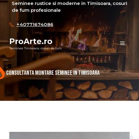
Sari
Seminee rustice si moderne in Timisoara, cosuri
de fum profesionale
la
conținut
+40771674086
ProArte.ro
Meni
Seminee Timisoara, cosuri de fum
Consultanta montare seminee in Timisoara