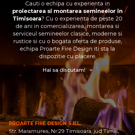
Cauti o echipa cu experienta in
proiectarea si montarea semineelor in
Timisoara
? Cu o experienta de peste 20
de ani in comercializarea, montarea si
serviceul semineelor clasice, moderne si
rustice si cu o bogata oferta de produse,
echipa Proarte Fire Design iti sta la
dispozitie cu placere.
Hai sa discutam!
PROARTE FIRE DESIGN S.R.L.
Str. Maramures, Nr.29 Timisoara, jud Timis,