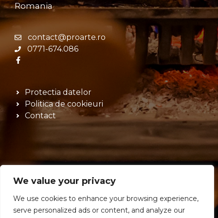
Romania
contact@proarte.ro
0771-674.086
Protectia datelor
Politica de cookieuri
Contact
We value your privacy
© 2026 PROARTE FIRE DESIGN SRL - Dezvoltat cu
We use cookies to enhance your browsing experience,
pricepere de Argebit.com
serve personalized ads or content, and analyze our