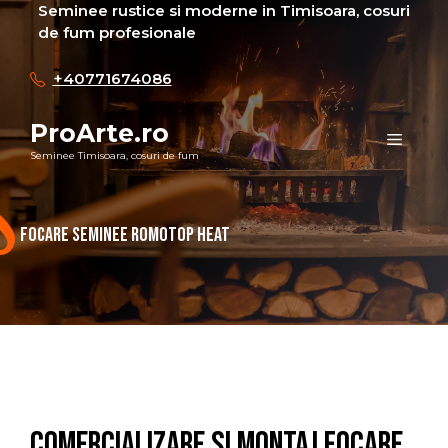
Sari
Seminee rustice si moderne in Timisoara, cosuri
de fum profesionale
la
conținut
+40771674086
ProArte.ro
Meni
Seminee Timisoara, cosuri de fum
Focare seminee Romotop Heat
Comercializare si Montaj focare